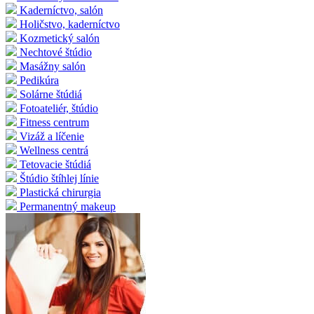
Kaderníctvo, salón
Holičstvo, kaderníctvo
Kozmetický salón
Nechtové štúdio
Masážny salón
Pedikúra
Solárne štúdiá
Fotoateliér, štúdio
Fitness centrum
Vizáž a líčenie
Wellness centrá
Tetovacie štúdiá
Štúdio štíhlej línie
Plastická chirurgia
Permanentný makeup