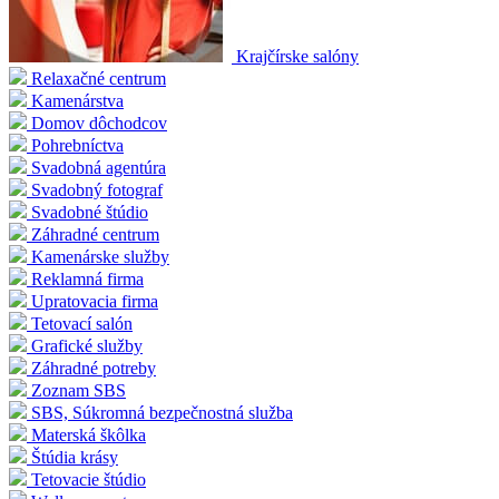
Krajčírske salóny
Relaxačné centrum
Kamenárstva
Domov dôchodcov
Pohrebníctva
Svadobná agentúra
Svadobný fotograf
Svadobné štúdio
Záhradné centrum
Kamenárske služby
Reklamná firma
Upratovacia firma
Tetovací salón
Grafické služby
Záhradné potreby
Zoznam SBS
SBS, Súkromná bezpečnostná služba
Materská škôlka
Štúdia krásy
Tetovacie štúdio