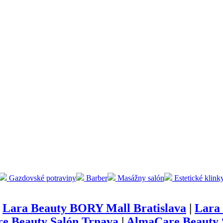
Gazdovské potraviny
Barber
Masážny salón
Estetické klink
|
Lara Beauty BORY Mall Bratislava
|
Lara 
e Beauty Salón Trnava
|
AlmaCare Beauty S