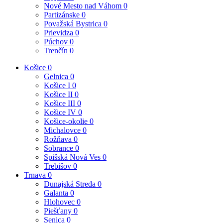
Nové Mesto nad Váhom
0
Partizánske
0
Považská Bystrica
0
Prievidza
0
Púchov
0
Trenčín
0
Košice
0
Gelnica
0
Košice I
0
Košice II
0
Košice III
0
Košice IV
0
Košice-okolie
0
Michalovce
0
Rožňava
0
Sobrance
0
Spišská Nová Ves
0
Trebišov
0
Trnava
0
Dunajská Streda
0
Galanta
0
Hlohovec
0
Piešťany
0
Senica
0