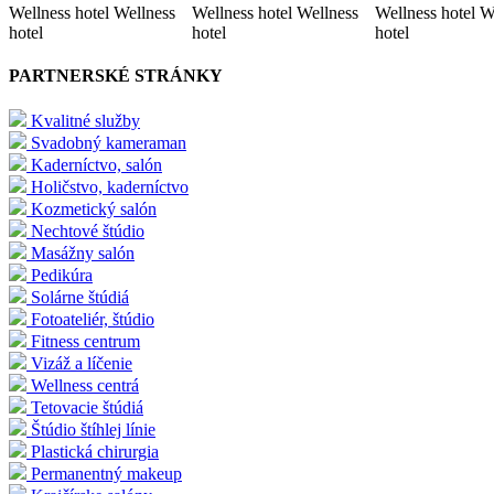
Wellness hotel Wellness
Wellness hotel Wellness
Wellness hotel W
hotel
hotel
hotel
PARTNERSKÉ STRÁNKY
Kvalitné služby
Svadobný kameraman
Kaderníctvo, salón
Holičstvo, kaderníctvo
Kozmetický salón
Nechtové štúdio
Masážny salón
Pedikúra
Solárne štúdiá
Fotoateliér, štúdio
Fitness centrum
Vizáž a líčenie
Wellness centrá
Tetovacie štúdiá
Štúdio štíhlej línie
Plastická chirurgia
Permanentný makeup