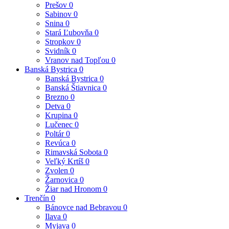
Prešov
0
Sabinov
0
Snina
0
Stará Ľubovňa
0
Stropkov
0
Svidník
0
Vranov nad Topľou
0
Banská Bystrica
0
Banská Bystrica
0
Banská Štiavnica
0
Brezno
0
Detva
0
Krupina
0
Lučenec
0
Poltár
0
Revúca
0
Rimavská Sobota
0
Veľký Krtíš
0
Zvolen
0
Žarnovica
0
Žiar nad Hronom
0
Trenčín
0
Bánovce nad Bebravou
0
Ilava
0
Myjava
0