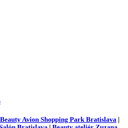
y
Beauty Avion Shopping Park Bratislava
|
alón Bratislava
|
Beauty ateliér Zuzana