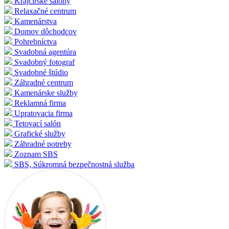
Krajčírske salóny
Relaxačné centrum
Kamenárstva
Domov dôchodcov
Pohrebníctva
Svadobná agentúra
Svadobný fotograf
Svadobné štúdio
Záhradné centrum
Kamenárske služby
Reklamná firma
Upratovacia firma
Tetovací salón
Grafické služby
Záhradné potreby
Zoznam SBS
SBS, Súkromná bezpečnostná služba