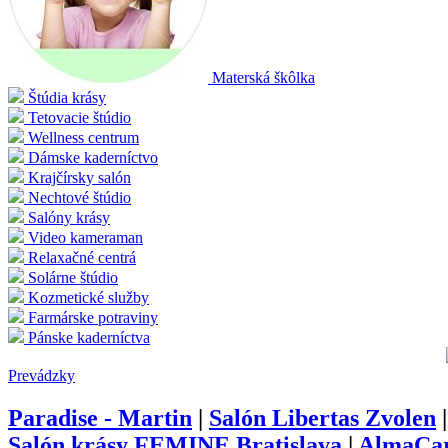
Materská škôlka
Štúdia krásy
Tetovacie štúdio
Wellness centrum
Dámske kaderníctvo
Krajčírsky salón
Nechtové štúdio
Salóny krásy
Video kameraman
Relaxačné centrá
Solárne štúdio
Kozmetické služby
Farmárske potraviny
Pánske kaderníctva
Prevádzky
Paradise - Martin
|
Salón Libertas Zvolen
Salón krásy FEMINE Bratislava
|
AlmaCar