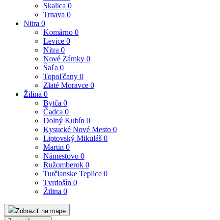
Skalica
0
Trnava
0
Nitra
0
Komárno
0
Levice
0
Nitra
0
Nové Zámky
0
Šaľa
0
Topoľčany
0
Zlaté Moravce
0
Žilina
0
Bytča
0
Čadca
0
Dolný Kubín
0
Kysucké Nové Mesto
0
Liptovský Mikuláš
0
Martin
0
Námestovo
0
Ružomberok
0
Turčianske Teplice
0
Tvrdošín
0
Žilina
0
Zobraziť na mape