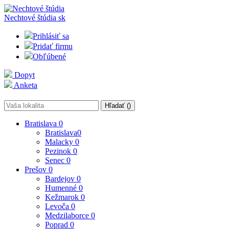
Nechtové štúdia
sk
Prihlásiť sa
Pridať firmu
Obľúbené
Dopyt
Anketa
Hľadať (
)
Bratislava
0
Bratislava
0
Malacky
0
Pezinok
0
Senec
0
Prešov
0
Bardejov
0
Humenné
0
Kežmarok
0
Levoča
0
Medzilaborce
0
Poprad
0