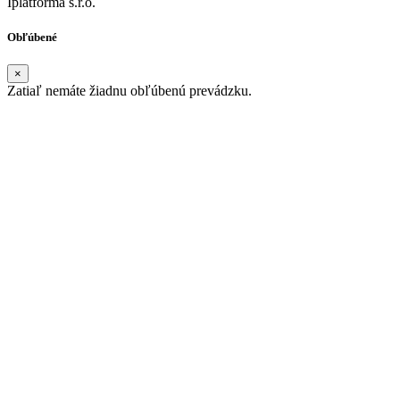
Iplatforma s.r.o.
Obľúbené
×
Zatiaľ nemáte žiadnu obľúbenú prevádzku.