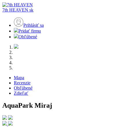
7th HEAVEN
sk
Prihlásiť sa
Pridať firmu
Obľúbené
Mapa
Recenzie
Obľúbené
Zdieľať
AquaPark Miraj