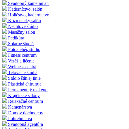
Svadobný kameraman
Kaderníctvo, salón
Holičstvo, kaderníctvo
Kozmetický salón
Nechtové štúdio
Masážny salón
Pedikúra
Solárne štúdiá
Fotoateliér, štúdio
Fitness centrum
Vizáž a líčenie
Wellness centrá
Tetovacie štúdiá
Štúdio štíhlej línie
Plastická chirurgia
Permanentný makeup
Krajčírske salóny
Relaxačné centrum
Kamenárstva
Domov dôchodcov
Pohrebníctva
Svadobná agentúra