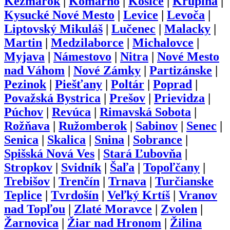
Kežmarok
|
Komárno
|
Košice
|
Krupina
|
Kysucké Nové Mesto
|
Levice
|
Levoča
|
Liptovský Mikuláš
|
Lučenec
|
Malacky
|
Martin
|
Medzilaborce
|
Michalovce
|
Myjava
|
Námestovo
|
Nitra
|
Nové Mesto
nad Váhom
|
Nové Zámky
|
Partizánske
|
Pezinok
|
Piešťany
|
Poltár
|
Poprad
|
Považská Bystrica
|
Prešov
|
Prievidza
|
Púchov
|
Revúca
|
Rimavská Sobota
|
Rožňava
|
Ružomberok
|
Sabinov
|
Senec
|
Senica
|
Skalica
|
Snina
|
Sobrance
|
Spišská Nová Ves
|
Stará Ľubovňa
|
Stropkov
|
Svidník
|
Šaľa
|
Topoľčany
|
Trebišov
|
Trenčín
|
Trnava
|
Turčianske
Teplice
|
Tvrdošín
|
Veľký Krtíš
|
Vranov
nad Topľou
|
Zlaté Moravce
|
Zvolen
|
Žarnovica
|
Žiar nad Hronom
|
Žilina