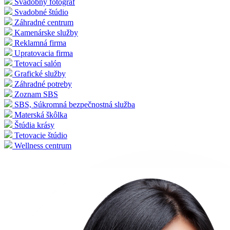
Svadobný fotograf
Svadobné štúdio
Záhradné centrum
Kamenárske služby
Reklamná firma
Upratovacia firma
Tetovací salón
Grafické služby
Záhradné potreby
Zoznam SBS
SBS, Súkromná bezpečnostná služba
Materská škôlka
Štúdia krásy
Tetovacie štúdio
Wellness centrum