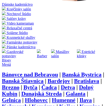
Dámske kaderníctvo
Krajčírsky salón
Nechtové štúdio
Salóny krásy
Video kameraman
Relaxačné centrá
Solárne štúdio
Kozmetické služby
Farmárske potraviny
Pánske kaderníctva
Gazdovské
Masážny
Estetické
potraviny
Barber
salón
klinky
Blogy
Mestá
Bánovce nad Bebravou
|
Banská Bystrica
|
Banská Štiavnica
|
Bardejov
|
Bratislava
|
Brezno
|
Bytča
|
Čadca
|
Detva
|
Dolný
Kubín
|
Dunajská Streda
|
Galanta
|
Gelnica
|
Hlohovec
|
Humenné
|
Ilava
|