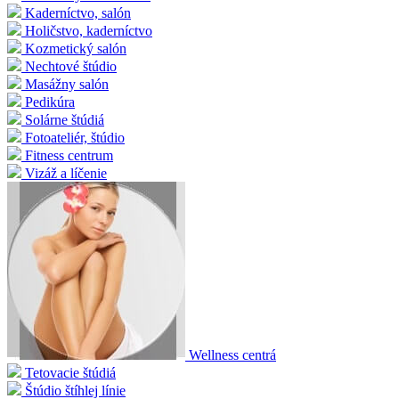
Kaderníctvo, salón
Holičstvo, kaderníctvo
Kozmetický salón
Nechtové štúdio
Masážny salón
Pedikúra
Solárne štúdiá
Fotoateliér, štúdio
Fitness centrum
Vizáž a líčenie
Wellness centrá
Tetovacie štúdiá
Štúdio štíhlej línie