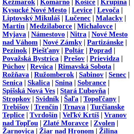
Kežmarok
|
Komárno
|
Košice
|
Krupina
|
Kysucké Nové Mesto
|
Levice
|
Levoča
|
Liptovský Mikuláš
|
Lučenec
|
Malacky
|
Martin
|
Medzilaborce
|
Michalovce
|
Myjava
|
Námestovo
|
Nitra
|
Nové Mesto
nad Váhom
|
Nové Zámky
|
Partizánske
|
Pezinok
|
Piešťany
|
Poltár
|
Poprad
|
Považská Bystrica
|
Prešov
|
Prievidza
|
Púchov
|
Revúca
|
Rimavská Sobota
|
Rožňava
|
Ružomberok
|
Sabinov
|
Senec
|
Senica
|
Skalica
|
Snina
|
Sobrance
|
Spišská Nová Ves
|
Stará Ľubovňa
|
Stropkov
|
Svidník
|
Šaľa
|
Topoľčany
|
Trebišov
|
Trenčín
|
Trnava
|
Turčianske
Teplice
|
Tvrdošín
|
Veľký Krtíš
|
Vranov
nad Topľou
|
Zlaté Moravce
|
Zvolen
|
Žarnovica
|
Žiar nad Hronom
|
Žilina