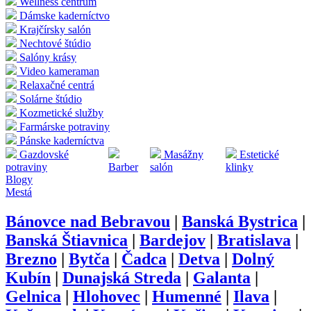
Wellness centrum
Dámske kaderníctvo
Krajčírsky salón
Nechtové štúdio
Salóny krásy
Video kameraman
Relaxačné centrá
Solárne štúdio
Kozmetické služby
Farmárske potraviny
Pánske kaderníctva
Gazdovské
Masážny
Estetické
potraviny
Barber
salón
klinky
Blogy
Mestá
Bánovce nad Bebravou
|
Banská Bystrica
|
Banská Štiavnica
|
Bardejov
|
Bratislava
|
Brezno
|
Bytča
|
Čadca
|
Detva
|
Dolný
Kubín
|
Dunajská Streda
|
Galanta
|
Gelnica
|
Hlohovec
|
Humenné
|
Ilava
|