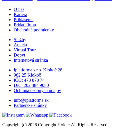
O nás
Kariéra
Prihlásenie
Pridať firmu
Obchodné podmienky
Služby
Anketa
Virtual Tour
Dopyt
Internetová stránka
Iplatforma s.r.o. Klokoč 28,
962 25 Klokoč
IČO: 473 878 74
DiČ: 202 384 9080
Ochrana osobných údajov
info@iplatforma.sk
Partnerské stránky
Copyright (c) 2026 Copyright Holder All Rights Reserved