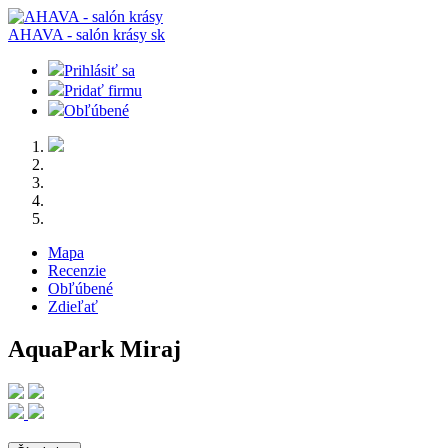
AHAVA - salón krásy
sk
Prihlásiť sa
Pridať firmu
Obľúbené
Mapa
Recenzie
Obľúbené
Zdieľať
AquaPark Miraj