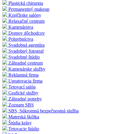
Plastická chirurgia
Permanentný makeup
Krajčírske salóny
Relaxačné centrum
Kamenárstva
Domov dôchodcov
Pohrebníctva
Svadobná agentúra
Svadobný fotograf
Svadobné štúdio
Záhradné centrum
Kamenárske služby
Reklamná firma
Upratovacia firma
Tetovací salón
Grafické služby
Záhradné potreby
Zoznam SBS
SBS, Súkromná bezpečnostná služba
Materská škôlka
Štúdia krásy
Tetovacie štúdio