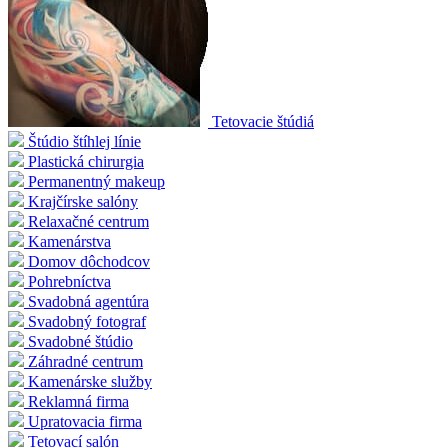
Tetovacie štúdiá
Štúdio štíhlej línie
Plastická chirurgia
Permanentný makeup
Krajčírske salóny
Relaxačné centrum
Kamenárstva
Domov dôchodcov
Pohrebníctva
Svadobná agentúra
Svadobný fotograf
Svadobné štúdio
Záhradné centrum
Kamenárske služby
Reklamná firma
Upratovacia firma
Tetovací salón