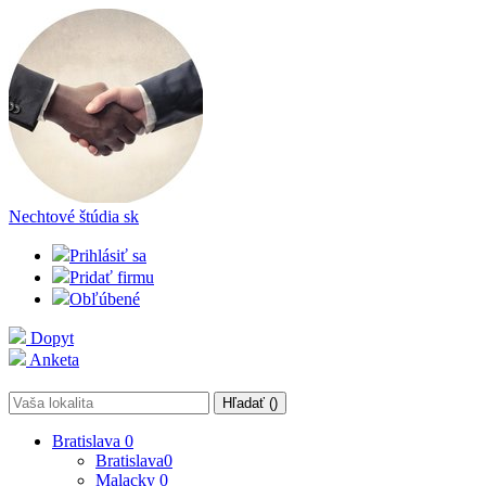
Nechtové štúdia
sk
Prihlásiť sa
Pridať firmu
Obľúbené
Dopyt
Anketa
Hľadať (
)
Bratislava
0
Bratislava
0
Malacky
0