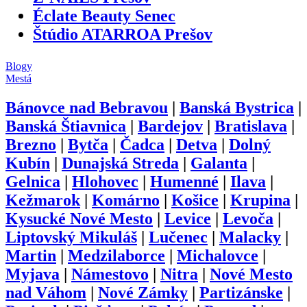
Éclate Beauty Senec
Štúdio ATARROA Prešov
Blogy
Mestá
Bánovce nad Bebravou
|
Banská Bystrica
|
Banská Štiavnica
|
Bardejov
|
Bratislava
|
Brezno
|
Bytča
|
Čadca
|
Detva
|
Dolný
Kubín
|
Dunajská Streda
|
Galanta
|
Gelnica
|
Hlohovec
|
Humenné
|
Ilava
|
Kežmarok
|
Komárno
|
Košice
|
Krupina
|
Kysucké Nové Mesto
|
Levice
|
Levoča
|
Liptovský Mikuláš
|
Lučenec
|
Malacky
|
Martin
|
Medzilaborce
|
Michalovce
|
Myjava
|
Námestovo
|
Nitra
|
Nové Mesto
nad Váhom
|
Nové Zámky
|
Partizánske
|