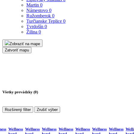
Martin
0
Námestovo
0
Ružomberok
0
Turčianske Teplice
0
Tvrdošín
0
Žilina
0
Zobraziť na mape
Zatvoriť mapu
Všetky prevádzky (
0
)
Rozširený filter
Zrušiť výber
ness
Wellness
Wellness
Wellness
Wellness
Wellness
Wellness
Wellness
Well
hotel
hotel
hotel
hotel
hotel
hotel
hotel
hotel