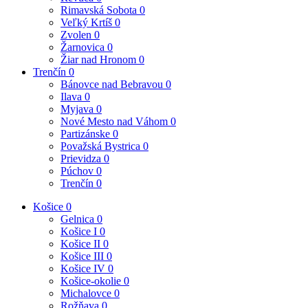
Rimavská Sobota
0
Veľký Krtíš
0
Zvolen
0
Žarnovica
0
Žiar nad Hronom
0
Trenčín
0
Bánovce nad Bebravou
0
Ilava
0
Myjava
0
Nové Mesto nad Váhom
0
Partizánske
0
Považská Bystrica
0
Prievidza
0
Púchov
0
Trenčín
0
Košice
0
Gelnica
0
Košice I
0
Košice II
0
Košice III
0
Košice IV
0
Košice-okolie
0
Michalovce
0
Rožňava
0