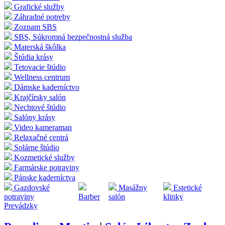
Grafické služby
Záhradné potreby
Zoznam SBS
SBS, Súkromná bezpečnostná služba
Materská škôlka
Štúdia krásy
Tetovacie štúdio
Wellness centrum
Dámske kaderníctvo
Krajčírsky salón
Nechtové štúdio
Salóny krásy
Video kameraman
Relaxačné centrá
Solárne štúdio
Kozmetické služby
Farmárske potraviny
Pánske kaderníctva
Gazdovské
Masážny
Estetické
potraviny
Barber
salón
klinky
Prevádzky