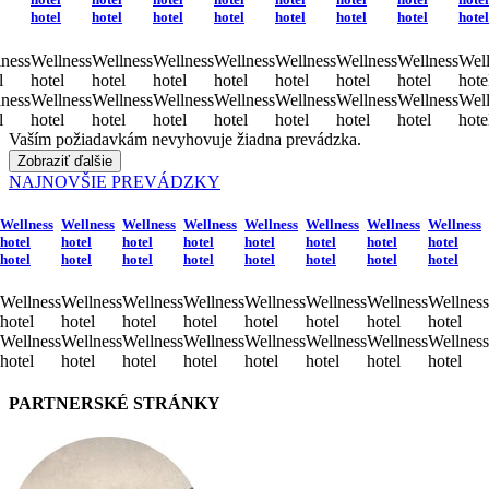
hotel
hotel
hotel
hotel
hotel
hotel
hotel
hotel
ness
Wellness
Wellness
Wellness
Wellness
Wellness
Wellness
Wellness
Well
l
hotel
hotel
hotel
hotel
hotel
hotel
hotel
hote
ness
Wellness
Wellness
Wellness
Wellness
Wellness
Wellness
Wellness
Well
l
hotel
hotel
hotel
hotel
hotel
hotel
hotel
hote
Vaším požiadavkám nevyhovuje žiadna prevádzka.
Zobraziť ďalšie
NAJNOVŠIE PREVÁDZKY
Wellness
Wellness
Wellness
Wellness
Wellness
Wellness
Wellness
Wellness
hotel
hotel
hotel
hotel
hotel
hotel
hotel
hotel
hotel
hotel
hotel
hotel
hotel
hotel
hotel
hotel
Wellness
Wellness
Wellness
Wellness
Wellness
Wellness
Wellness
Wellness
hotel
hotel
hotel
hotel
hotel
hotel
hotel
hotel
Wellness
Wellness
Wellness
Wellness
Wellness
Wellness
Wellness
Wellness
hotel
hotel
hotel
hotel
hotel
hotel
hotel
hotel
PARTNERSKÉ STRÁNKY