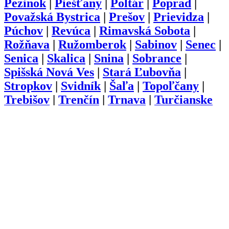
Pezinok
|
Piešťany
|
Poltár
|
Poprad
|
Považská Bystrica
|
Prešov
|
Prievidza
|
Púchov
|
Revúca
|
Rimavská Sobota
|
Rožňava
|
Ružomberok
|
Sabinov
|
Senec
|
Senica
|
Skalica
|
Snina
|
Sobrance
|
Spišská Nová Ves
|
Stará Ľubovňa
|
Stropkov
|
Svidník
|
Šaľa
|
Topoľčany
|
Trebišov
|
Trenčín
|
Trnava
|
Turčianske
Teplice
|
Tvrdošín
|
Veľký Krtíš
|
Vranov
nad Topľou
|
Zlaté Moravce
|
Zvolen
|
Žarnovica
|
Žiar nad Hronom
|
Žilina
O nás
Kariéra
Prihlásenie
Pridať firmu
Obchodné podmienky
Služby
Anketa