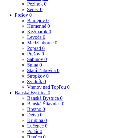
Pezinok
0
Senec
0
Prešov
0
Bardejov
0
Humenné
0
Kežmarok
0
Levoča
0
Medzilaborce
0
Poprad
0
Prešov
0
Sabinov
0
Snina
0
Stará Ľubovňa
0
Stropkov
0
Svidník
0
Vranov nad Topľou
0
Banská Bystrica
0
Banská Bystrica
0
Banská Štiavnica
0
Brezno
0
Detva
0
Krupina
0
Lučenec
0
Poltár
0
Revúca
0