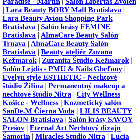
Paradise - Martin
|
Salón Libertas Zvolen
|
Lara Beauty BORY Mall Bratislava
|
Lara Beauty Avion Shopping Park
Bratislava
|
Salón krásy FEMINE
Bratislava
|
AlmaCare Beauty Salón
Trnava
|
AlmaCare Beauty Salón
Bratislava
|
Beauty ateliér Zuzana
Kežmarok
|
Zuzanita Štúdio Kežmarok
|
Salón Lejdis - PMU & Nails Gbeľany
|
Evelyn style ESTHETIC - Nechtové
štúdio Žilina
|
Permanentný makeup a
nechtové štúdio Nitra
|
City Wellness
Košice - Wellness
|
Kozmetický salón
SanDe.M Čierna Voda
|
LILIS BEAUTY
SALON Bratislava
|
Salón krásy SAVOY
Prešov
|
Eternal Art Nechtový dizajn
Šamorín
|
Miracles Studio Nitra
|
Lucia