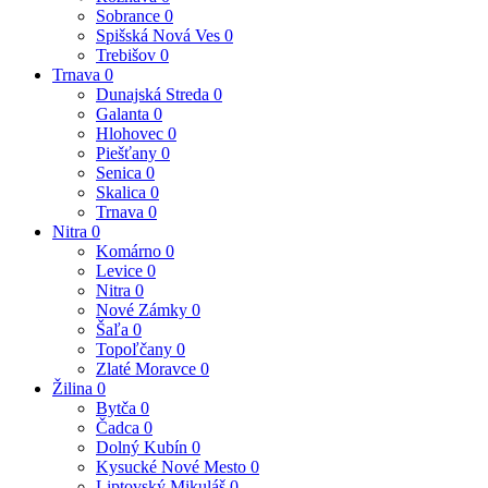
Sobrance
0
Spišská Nová Ves
0
Trebišov
0
Trnava
0
Dunajská Streda
0
Galanta
0
Hlohovec
0
Piešťany
0
Senica
0
Skalica
0
Trnava
0
Nitra
0
Komárno
0
Levice
0
Nitra
0
Nové Zámky
0
Šaľa
0
Topoľčany
0
Zlaté Moravce
0
Žilina
0
Bytča
0
Čadca
0
Dolný Kubín
0
Kysucké Nové Mesto
0
Liptovský Mikuláš
0