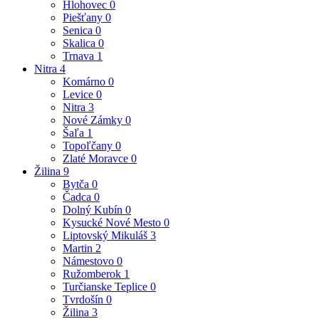
Hlohovec
0
Piešťany
0
Senica
0
Skalica
0
Trnava
1
Nitra
4
Komárno
0
Levice
0
Nitra
3
Nové Zámky
0
Šaľa
1
Topoľčany
0
Zlaté Moravce
0
Žilina
9
Bytča
0
Čadca
0
Dolný Kubín
0
Kysucké Nové Mesto
0
Liptovský Mikuláš
3
Martin
2
Námestovo
0
Ružomberok
1
Turčianske Teplice
0
Tvrdošín
0
Žilina
3