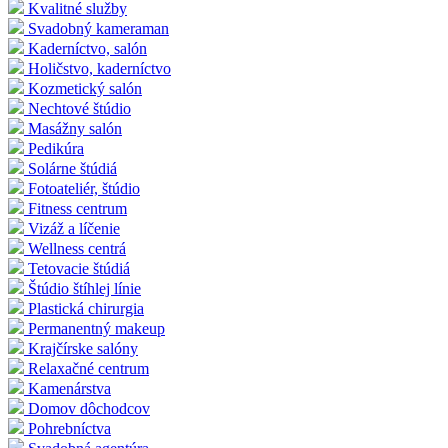
Kvalitné služby
Svadobný kameraman
Kaderníctvo, salón
Holičstvo, kaderníctvo
Kozmetický salón
Nechtové štúdio
Masážny salón
Pedikúra
Solárne štúdiá
Fotoateliér, štúdio
Fitness centrum
Vizáž a líčenie
Wellness centrá
Tetovacie štúdiá
Štúdio štíhlej línie
Plastická chirurgia
Permanentný makeup
Krajčírske salóny
Relaxačné centrum
Kamenárstva
Domov dôchodcov
Pohrebníctva