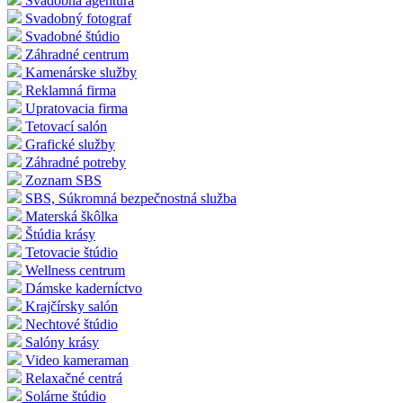
Svadobná agentúra
Svadobný fotograf
Svadobné štúdio
Záhradné centrum
Kamenárske služby
Reklamná firma
Upratovacia firma
Tetovací salón
Grafické služby
Záhradné potreby
Zoznam SBS
SBS, Súkromná bezpečnostná služba
Materská škôlka
Štúdia krásy
Tetovacie štúdio
Wellness centrum
Dámske kaderníctvo
Krajčírsky salón
Nechtové štúdio
Salóny krásy
Video kameraman
Relaxačné centrá
Solárne štúdio