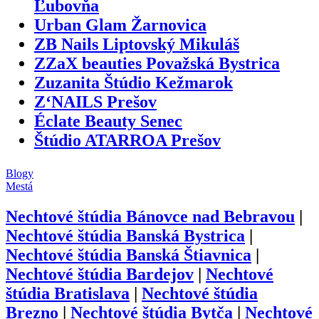
Ľubovňa
Urban Glam Žarnovica
ZB Nails Liptovský Mikuláš
ZZaX beauties Považská Bystrica
Zuzanita Štúdio Kežmarok
Z‘NAILS Prešov
Éclate Beauty Senec
Štúdio ATARROA Prešov
Blogy
Mestá
Nechtové štúdia
Bánovce nad Bebravou
|
Nechtové štúdia
Banská Bystrica
|
Nechtové štúdia
Banská Štiavnica
|
Nechtové štúdia
Bardejov
|
Nechtové
štúdia
Bratislava
|
Nechtové štúdia
Brezno
|
Nechtové štúdia
Bytča
|
Nechtové