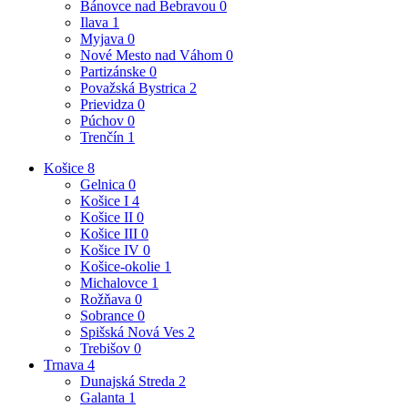
Bánovce nad Bebravou
0
Ilava
1
Myjava
0
Nové Mesto nad Váhom
0
Partizánske
0
Považská Bystrica
2
Prievidza
0
Púchov
0
Trenčín
1
Košice
8
Gelnica
0
Košice I
4
Košice II
0
Košice III
0
Košice IV
0
Košice-okolie
1
Michalovce
1
Rožňava
0
Sobrance
0
Spišská Nová Ves
2
Trebišov
0
Trnava
4
Dunajská Streda
2
Galanta
1