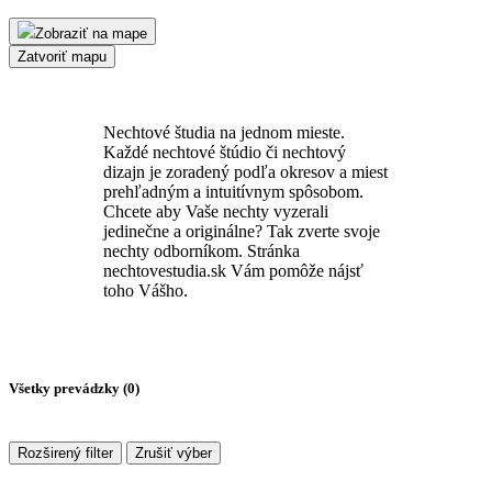
Zobraziť na mape
Zatvoriť mapu
Nechtové študia na jednom mieste.
Každé nechtové štúdio či nechtový
dizajn je zoradený podľa okresov a miest
prehľadným a intuitívnym spôsobom.
Chcete aby Vaše nechty vyzerali
jedinečne a originálne? Tak zverte svoje
nechty odborníkom. Stránka
nechtovestudia.sk Vám pomôže nájsť
toho Vášho.
Všetky prevádzky (
0
)
Rozširený filter
Zrušiť výber