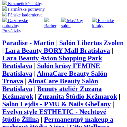
Kozmetické služby
Farmárske potraviny
Pánske kaderníctva
Gazdovské
Masážny
Estetické
potraviny
Barber
salón
klinky
Prevádzky
Paradise - Martin
|
Salón Libertas Zvolen
|
Lara Beauty BORY Mall Bratislava
|
Lara Beauty Avion Shopping Park
Bratislava
|
Salón krásy FEMINE
Bratislava
|
AlmaCare Beauty Salón
Trnava
|
AlmaCare Beauty Salón
Bratislava
|
Beauty ateliér Zuzana
Kežmarok
|
Zuzanita Štúdio Kežmarok
|
Salón Lejdis - PMU & Nails Gbeľany
|
Evelyn style ESTHETIC - Nechtové
štúdio Žilina
|
Permanentný makeup a