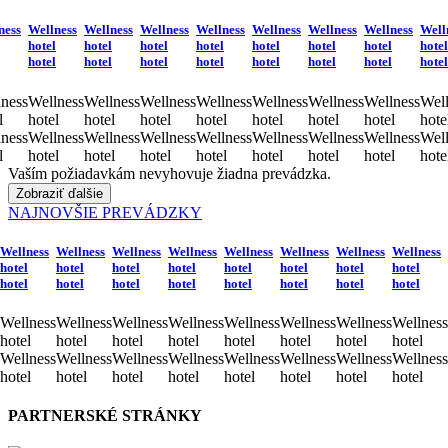
ness
Wellness
Wellness
Wellness
Wellness
Wellness
Wellness
Wellness
Well
hotel
hotel
hotel
hotel
hotel
hotel
hotel
hotel
hotel
hotel
hotel
hotel
hotel
hotel
hotel
hotel
ness
Wellness
Wellness
Wellness
Wellness
Wellness
Wellness
Wellness
Well
l
hotel
hotel
hotel
hotel
hotel
hotel
hotel
hote
ness
Wellness
Wellness
Wellness
Wellness
Wellness
Wellness
Wellness
Well
l
hotel
hotel
hotel
hotel
hotel
hotel
hotel
hote
Vaším požiadavkám nevyhovuje žiadna prevádzka.
Zobraziť ďalšie
NAJNOVŠIE PREVÁDZKY
Wellness
Wellness
Wellness
Wellness
Wellness
Wellness
Wellness
Wellness
hotel
hotel
hotel
hotel
hotel
hotel
hotel
hotel
hotel
hotel
hotel
hotel
hotel
hotel
hotel
hotel
Wellness
Wellness
Wellness
Wellness
Wellness
Wellness
Wellness
Wellness
hotel
hotel
hotel
hotel
hotel
hotel
hotel
hotel
Wellness
Wellness
Wellness
Wellness
Wellness
Wellness
Wellness
Wellness
hotel
hotel
hotel
hotel
hotel
hotel
hotel
hotel
PARTNERSKÉ STRÁNKY