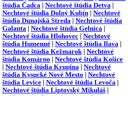
štúdia
Čadca
|
Nechtové štúdia
Detva
|
Nechtové štúdia
Dolný Kubín
|
Nechtové
štúdia
Dunajská Streda
|
Nechtové štúdia
Galanta
|
Nechtové štúdia
Gelnica
|
Nechtové štúdia
Hlohovec
|
Nechtové
štúdia
Humenné
|
Nechtové štúdia
Ilava
|
Nechtové štúdia
Kežmarok
|
Nechtové
štúdia
Komárno
|
Nechtové štúdia
Košice
|
Nechtové štúdia
Krupina
|
Nechtové
štúdia
Kysucké Nové Mesto
|
Nechtové
štúdia
Levice
|
Nechtové štúdia
Levoča
|
Nechtové štúdia
Liptovský Mikuláš
|
Nechtové štúdia
Lučenec
|
Nechtové
štúdia
Malacky
|
Nechtové štúdia
Martin
|
Nechtové štúdia
Medzilaborce
|
Nechtové
štúdia
Michalovce
|
Nechtové štúdia