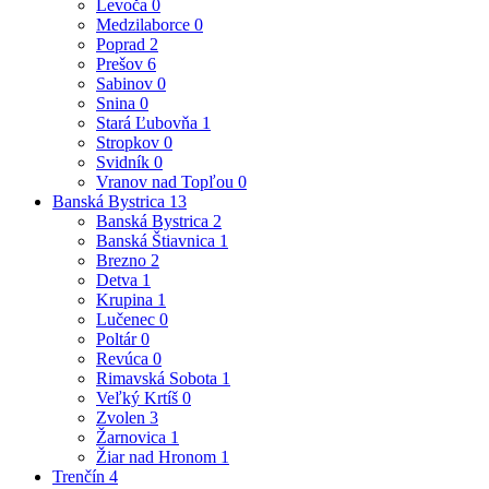
Levoča
0
Medzilaborce
0
Poprad
2
Prešov
6
Sabinov
0
Snina
0
Stará Ľubovňa
1
Stropkov
0
Svidník
0
Vranov nad Topľou
0
Banská Bystrica
13
Banská Bystrica
2
Banská Štiavnica
1
Brezno
2
Detva
1
Krupina
1
Lučenec
0
Poltár
0
Revúca
0
Rimavská Sobota
1
Veľký Krtíš
0
Zvolen
3
Žarnovica
1
Žiar nad Hronom
1
Trenčín
4