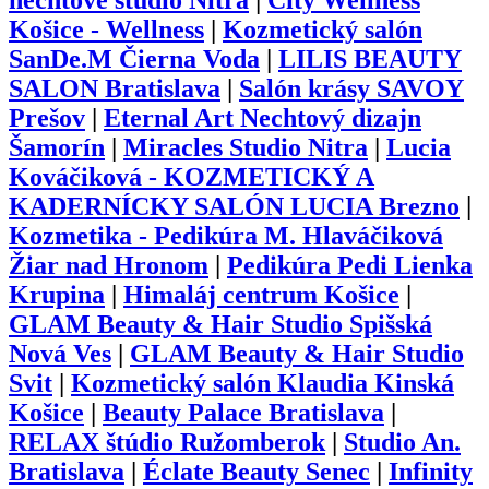
nechtové štúdio Nitra
|
City Wellness
Košice - Wellness
|
Kozmetický salón
SanDe.M Čierna Voda
|
LILIS BEAUTY
SALON Bratislava
|
Salón krásy SAVOY
Prešov
|
Eternal Art Nechtový dizajn
Šamorín
|
Miracles Studio Nitra
|
Lucia
Kováčiková - KOZMETICKÝ A
KADERNÍCKY SALÓN LUCIA Brezno
|
Kozmetika - Pedikúra M. Hlaváčiková
Žiar nad Hronom
|
Pedikúra Pedi Lienka
Krupina
|
Himaláj centrum Košice
|
GLAM Beauty & Hair Studio Spišská
Nová Ves
|
GLAM Beauty & Hair Studio
Svit
|
Kozmetický salón Klaudia Kinská
Košice
|
Beauty Palace Bratislava
|
RELAX štúdio Ružomberok
|
Studio An.
Bratislava
|
Éclate Beauty Senec
|
Infinity