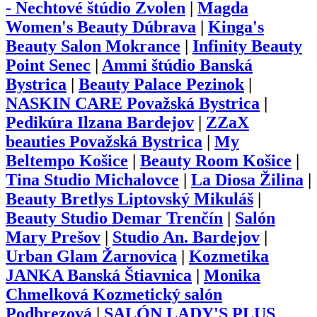
- Nechtové štúdio Zvolen
|
Magda
Women's Beauty Dúbrava
|
Kinga's
Beauty Salon Mokrance
|
Infinity Beauty
Point Senec
|
Ammi štúdio Banská
Bystrica
|
Beauty Palace Pezinok
|
NASKIN CARE Považská Bystrica
|
Pedikúra Ilzana Bardejov
|
ZZaX
beauties Považská Bystrica
|
My
Beltempo Košice
|
Beauty Room Košice
|
Tina Studio Michalovce
|
La Diosa Žilina
|
Beauty Bretlys Liptovský Mikuláš
|
Beauty Studio Demar Trenčín
|
Salón
Mary Prešov
|
Studio An. Bardejov
|
Urban Glam Žarnovica
|
Kozmetika
JANKA Banská Štiavnica
|
Monika
Chmelková Kozmetický salón
Podbrezová
|
SALÓN LADY'S PLUS