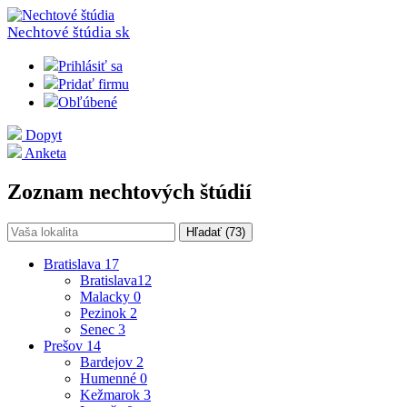
Nechtové štúdia
sk
Prihlásiť sa
Pridať firmu
Obľúbené
Dopyt
Anketa
Zoznam nechtových štúdií
Hľadať (
73
)
Bratislava
17
Bratislava
12
Malacky
0
Pezinok
2
Senec
3
Prešov
14
Bardejov
2
Humenné
0
Kežmarok
3