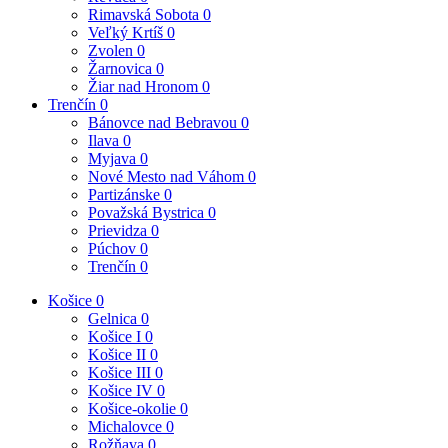
Rimavská Sobota
0
Veľký Krtíš
0
Zvolen
0
Žarnovica
0
Žiar nad Hronom
0
Trenčín
0
Bánovce nad Bebravou
0
Ilava
0
Myjava
0
Nové Mesto nad Váhom
0
Partizánske
0
Považská Bystrica
0
Prievidza
0
Púchov
0
Trenčín
0
Košice
0
Gelnica
0
Košice I
0
Košice II
0
Košice III
0
Košice IV
0
Košice-okolie
0
Michalovce
0
Rožňava
0