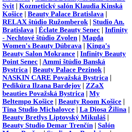
Svit
|
Kozmetický salón Klaudia Kinská
Košice
|
Beauty Palace Bratislava
|
RELAX štúdio Ružomberok
|
Studio An.
Bratislava
|
Éclate Beauty Senec
|
Infinity
- Nechtové štúdio Zvolen
|
Magda
Women's Beauty Dúbrava
|
Kinga's
Beauty Salon Mokrance
|
Infinity Beauty
Point Senec
|
Ammi štúdio Banská
Bystrica
|
Beauty Palace Pezinok
|
NASKIN CARE Považská Bystrica
|
Pedikúra Ilzana Bardejov
|
ZZaX
beauties Považská Bystrica
|
My
Beltempo Košice
|
Beauty Room Košice
|
Tina Studio Michalovce
|
La Diosa Žilina
|
Beauty Bretlys Liptovský Mikuláš
|
Beauty Studio Demar Trenčín
|
Salón