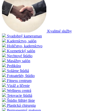
Kvalitné služby
Svadobný kameraman
Kaderníctvo, salón
Holičstvo, kaderníctvo
Kozmetický salón
Nechtové štúdio
Masážny salón
Pedikúra
Solárne štúdiá
Fotoateliér, štúdio
Fitness centrum
Vizáž a líčenie
Wellness centrá
Tetovacie štúdiá
Štúdio štíhlej línie
Plastická chirurgia
Permanentný makeup