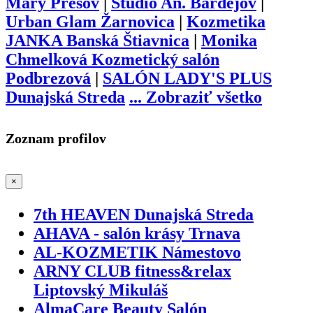
Mary Prešov
|
Studio An. Bardejov
|
Urban Glam Žarnovica
|
Kozmetika
JANKA Banská Štiavnica
|
Monika
Chmelková Kozmetický salón
Podbrezová
|
SALÓN LADY'S PLUS
Dunajská Streda
...
Zobraziť všetko
Zoznam profilov
×
7th HEAVEN Dunajská Streda
AHAVA - salón krásy Trnava
AL-KOZMETIK Námestovo
ARNY CLUB fitness&relax
Liptovský Mikuláš
AlmaCare Beauty Salón