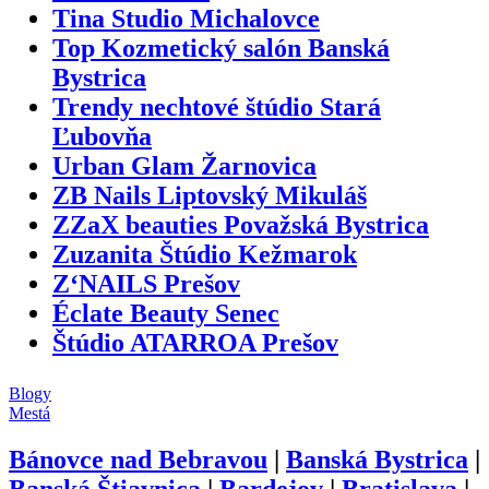
Tina Studio Michalovce
Top Kozmetický salón Banská
Bystrica
Trendy nechtové štúdio Stará
Ľubovňa
Urban Glam Žarnovica
ZB Nails Liptovský Mikuláš
ZZaX beauties Považská Bystrica
Zuzanita Štúdio Kežmarok
Z‘NAILS Prešov
Éclate Beauty Senec
Štúdio ATARROA Prešov
Blogy
Mestá
Bánovce nad Bebravou
|
Banská Bystrica
|
Banská Štiavnica
|
Bardejov
|
Bratislava
|