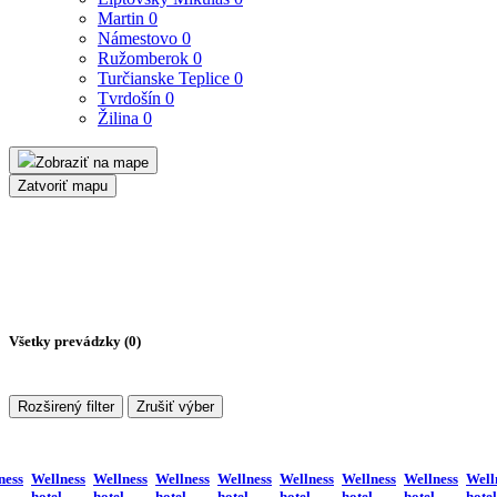
Martin
0
Námestovo
0
Ružomberok
0
Turčianske Teplice
0
Tvrdošín
0
Žilina
0
Zobraziť na mape
Zatvoriť mapu
Všetky prevádzky (
0
)
Rozširený filter
Zrušiť výber
ness
Wellness
Wellness
Wellness
Wellness
Wellness
Wellness
Wellness
Well
hotel
hotel
hotel
hotel
hotel
hotel
hotel
hotel