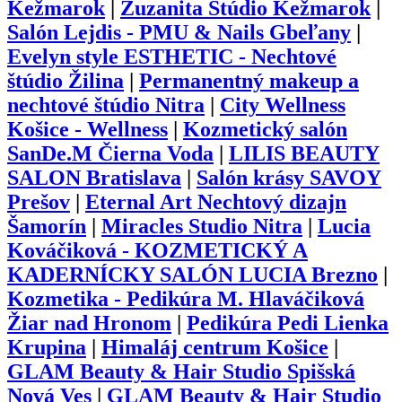
Kežmarok
|
Zuzanita Štúdio Kežmarok
|
Salón Lejdis - PMU & Nails Gbeľany
|
Evelyn style ESTHETIC - Nechtové
štúdio Žilina
|
Permanentný makeup a
nechtové štúdio Nitra
|
City Wellness
Košice - Wellness
|
Kozmetický salón
SanDe.M Čierna Voda
|
LILIS BEAUTY
SALON Bratislava
|
Salón krásy SAVOY
Prešov
|
Eternal Art Nechtový dizajn
Šamorín
|
Miracles Studio Nitra
|
Lucia
Kováčiková - KOZMETICKÝ A
KADERNÍCKY SALÓN LUCIA Brezno
|
Kozmetika - Pedikúra M. Hlaváčiková
Žiar nad Hronom
|
Pedikúra Pedi Lienka
Krupina
|
Himaláj centrum Košice
|
GLAM Beauty & Hair Studio Spišská
Nová Ves
|
GLAM Beauty & Hair Studio