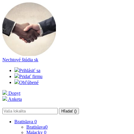
Nechtové štúdia
sk
Prihlásiť sa
Pridať firmu
Obľúbené
Dopyt
Anketa
Hľadať (
)
Bratislava
0
Bratislava
0
Malacky
0