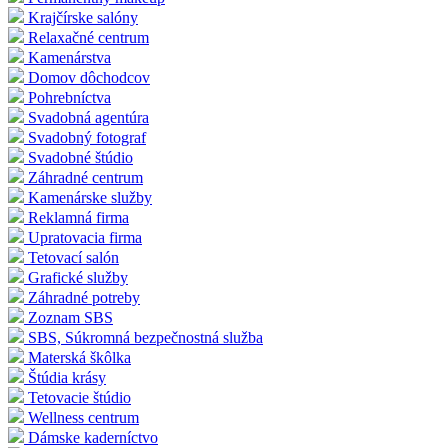
Krajčírske salóny
Relaxačné centrum
Kamenárstva
Domov dôchodcov
Pohrebníctva
Svadobná agentúra
Svadobný fotograf
Svadobné štúdio
Záhradné centrum
Kamenárske služby
Reklamná firma
Upratovacia firma
Tetovací salón
Grafické služby
Záhradné potreby
Zoznam SBS
SBS, Súkromná bezpečnostná služba
Materská škôlka
Štúdia krásy
Tetovacie štúdio
Wellness centrum
Dámske kaderníctvo