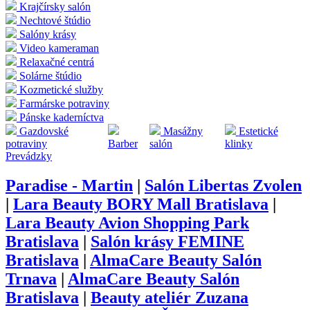
Krajčírsky salón
Nechtové štúdio
Salóny krásy
Video kameraman
Relaxačné centrá
Solárne štúdio
Kozmetické služby
Farmárske potraviny
Pánske kaderníctva
Gazdovské
Masážny
Estetické
potraviny
Barber
salón
klinky
Prevádzky
Paradise - Martin
|
Salón Libertas Zvolen
|
Lara Beauty BORY Mall Bratislava
|
Lara Beauty Avion Shopping Park
Bratislava
|
Salón krásy FEMINE
Bratislava
|
AlmaCare Beauty Salón
Trnava
|
AlmaCare Beauty Salón
Bratislava
|
Beauty ateliér Zuzana