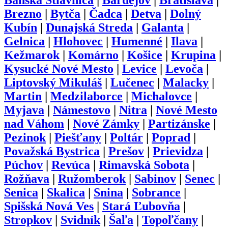
Brezno
|
Bytča
|
Čadca
|
Detva
|
Dolný
Kubín
|
Dunajská Streda
|
Galanta
|
Gelnica
|
Hlohovec
|
Humenné
|
Ilava
|
Kežmarok
|
Komárno
|
Košice
|
Krupina
|
Kysucké Nové Mesto
|
Levice
|
Levoča
|
Liptovský Mikuláš
|
Lučenec
|
Malacky
|
Martin
|
Medzilaborce
|
Michalovce
|
Myjava
|
Námestovo
|
Nitra
|
Nové Mesto
nad Váhom
|
Nové Zámky
|
Partizánske
|
Pezinok
|
Piešťany
|
Poltár
|
Poprad
|
Považská Bystrica
|
Prešov
|
Prievidza
|
Púchov
|
Revúca
|
Rimavská Sobota
|
Rožňava
|
Ružomberok
|
Sabinov
|
Senec
|
Senica
|
Skalica
|
Snina
|
Sobrance
|
Spišská Nová Ves
|
Stará Ľubovňa
|
Stropkov
|
Svidník
|
Šaľa
|
Topoľčany
|