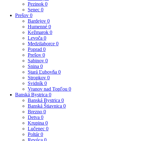
Pezinok
0
Senec
0
Prešov
0
Bardejov
0
Humenné
0
Kežmarok
0
Levoča
0
Medzilaborce
0
Poprad
0
Prešov
0
Sabinov
0
Snina
0
Stará Ľubovňa
0
Stropkov
0
Svidník
0
Vranov nad Topľou
0
Banská Bystrica
0
Banská Bystrica
0
Banská Štiavnica
0
Brezno
0
Detva
0
Krupina
0
Lučenec
0
Poltár
0
Revúca
0