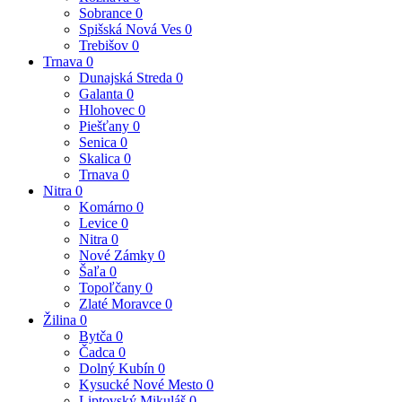
Sobrance
0
Spišská Nová Ves
0
Trebišov
0
Trnava
0
Dunajská Streda
0
Galanta
0
Hlohovec
0
Piešťany
0
Senica
0
Skalica
0
Trnava
0
Nitra
0
Komárno
0
Levice
0
Nitra
0
Nové Zámky
0
Šaľa
0
Topoľčany
0
Zlaté Moravce
0
Žilina
0
Bytča
0
Čadca
0
Dolný Kubín
0
Kysucké Nové Mesto
0
Liptovský Mikuláš
0