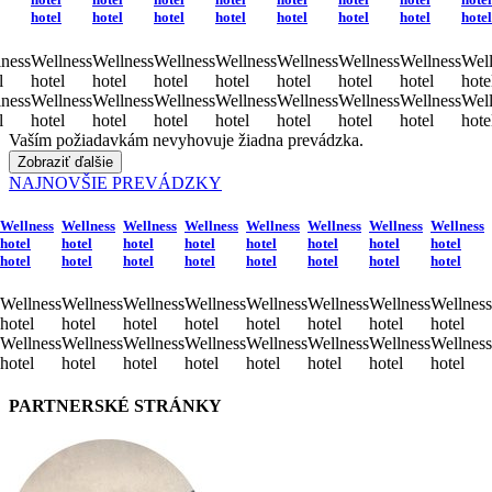
hotel
hotel
hotel
hotel
hotel
hotel
hotel
hotel
ness
Wellness
Wellness
Wellness
Wellness
Wellness
Wellness
Wellness
Well
l
hotel
hotel
hotel
hotel
hotel
hotel
hotel
hote
ness
Wellness
Wellness
Wellness
Wellness
Wellness
Wellness
Wellness
Well
l
hotel
hotel
hotel
hotel
hotel
hotel
hotel
hote
Vaším požiadavkám nevyhovuje žiadna prevádzka.
Zobraziť ďalšie
NAJNOVŠIE PREVÁDZKY
Wellness
Wellness
Wellness
Wellness
Wellness
Wellness
Wellness
Wellness
hotel
hotel
hotel
hotel
hotel
hotel
hotel
hotel
hotel
hotel
hotel
hotel
hotel
hotel
hotel
hotel
Wellness
Wellness
Wellness
Wellness
Wellness
Wellness
Wellness
Wellness
hotel
hotel
hotel
hotel
hotel
hotel
hotel
hotel
Wellness
Wellness
Wellness
Wellness
Wellness
Wellness
Wellness
Wellness
hotel
hotel
hotel
hotel
hotel
hotel
hotel
hotel
PARTNERSKÉ STRÁNKY