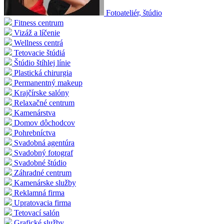
Fotoateliér, štúdio
Fitness centrum
Vizáž a líčenie
Wellness centrá
Tetovacie štúdiá
Štúdio štíhlej línie
Plastická chirurgia
Permanentný makeup
Krajčírske salóny
Relaxačné centrum
Kamenárstva
Domov dôchodcov
Pohrebníctva
Svadobná agentúra
Svadobný fotograf
Svadobné štúdio
Záhradné centrum
Kamenárske služby
Reklamná firma
Upratovacia firma
Tetovací salón
Grafické služby