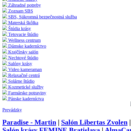
Záhradné potreby
Zoznam SBS
SBS, Súkromná bezpečnostná služba
Materská škôlka
Štúdia krásy
Tetovacie štúdio
Wellness centrum
Dámske kaderníctvo
Krajčírsky salón
Nechtové štúdio
Salóny krásy
Video kameraman
Relaxačné centrá
Solárne štúdio
Kozmetické služby
Farmárske potraviny
Pánske kaderníctva
Prevádzky
Paradise - Martin
|
Salón Libertas Zvolen
Salón krásy FEMINE Bratislava
|
AlmaCar