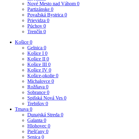
Nové Mesto nad Váhom
0
Partizánske
0
Považská Bystrica
0
Prievidza
0
Púchov
0
Trenčín
0
Košice
0
Gelnica
0
Košice I
0
Košice II
0
Košice III
0
Košice IV
0
Košice-okolie
0
Michalovce
0
Rožňava
0
Sobrance
0
Spišská Nová Ves
0
Trebišov
0
Trnava
0
Dunajská Streda
0
Galanta
0
Hlohovec
0
Piešťany
0
Senica
0