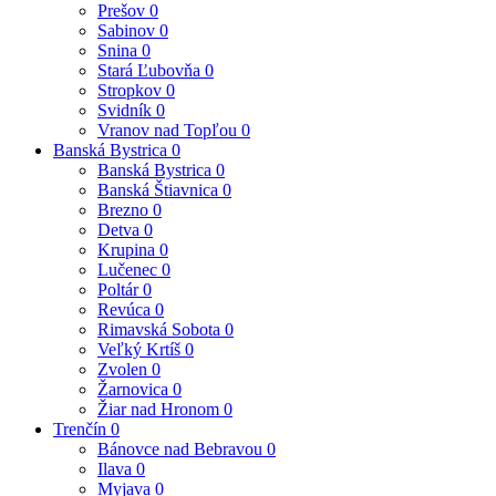
Prešov
0
Sabinov
0
Snina
0
Stará Ľubovňa
0
Stropkov
0
Svidník
0
Vranov nad Topľou
0
Banská Bystrica
0
Banská Bystrica
0
Banská Štiavnica
0
Brezno
0
Detva
0
Krupina
0
Lučenec
0
Poltár
0
Revúca
0
Rimavská Sobota
0
Veľký Krtíš
0
Zvolen
0
Žarnovica
0
Žiar nad Hronom
0
Trenčín
0
Bánovce nad Bebravou
0
Ilava
0
Myjava
0