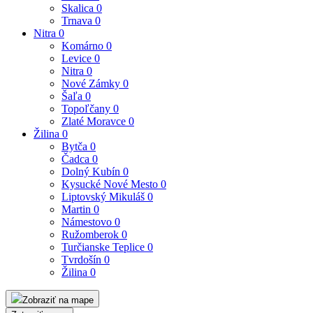
Skalica
0
Trnava
0
Nitra
0
Komárno
0
Levice
0
Nitra
0
Nové Zámky
0
Šaľa
0
Topoľčany
0
Zlaté Moravce
0
Žilina
0
Bytča
0
Čadca
0
Dolný Kubín
0
Kysucké Nové Mesto
0
Liptovský Mikuláš
0
Martin
0
Námestovo
0
Ružomberok
0
Turčianske Teplice
0
Tvrdošín
0
Žilina
0
Zobraziť na mape