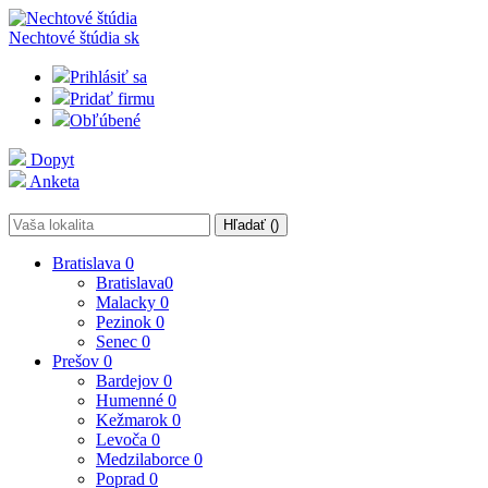
Nechtové štúdia
sk
Prihlásiť sa
Pridať firmu
Obľúbené
Dopyt
Anketa
Hľadať (
)
Bratislava
0
Bratislava
0
Malacky
0
Pezinok
0
Senec
0
Prešov
0
Bardejov
0
Humenné
0
Kežmarok
0
Levoča
0
Medzilaborce
0
Poprad
0