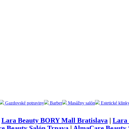
Gazdovské potraviny
Barber
Masážny salón
Estetické klink
|
Lara Beauty BORY Mall Bratislava
|
Lara 
e Beauty Salón Trnava
|
AlmaCare Beauty S