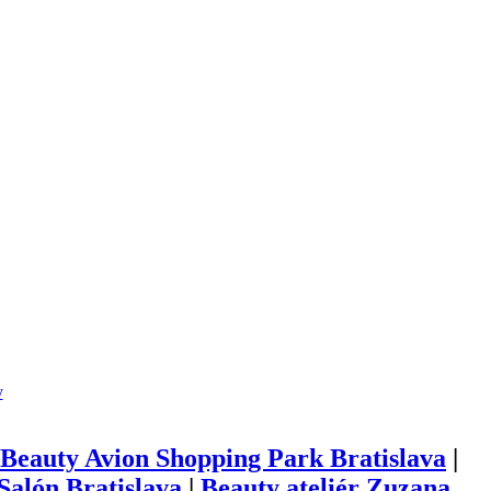
y
Beauty Avion Shopping Park Bratislava
|
alón Bratislava
|
Beauty ateliér Zuzana