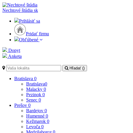
Nechtové štúdia
sk
Prihlásiť sa
Pridať firmu
Obľúbené
Dopyt
Anketa
Hľadať (
)
Bratislava
0
Bratislava
0
Malacky
0
Pezinok
0
Senec
0
Prešov
0
Bardejov
0
Humenné
0
Kežmarok
0
Levoča
0
Medzilaborce
0