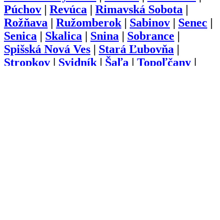
Púchov
|
Revúca
|
Rimavská Sobota
|
Rožňava
|
Ružomberok
|
Sabinov
|
Senec
|
Senica
|
Skalica
|
Snina
|
Sobrance
|
Spišská Nová Ves
|
Stará Ľubovňa
|
Stropkov
|
Svidník
|
Šaľa
|
Topoľčany
|
Trebišov
|
Trenčín
|
Trnava
|
Turčianske
Teplice
|
Tvrdošín
|
Veľký Krtíš
|
Vranov
nad Topľou
|
Zlaté Moravce
|
Zvolen
|
Žarnovica
|
Žiar nad Hronom
|
Žilina
O nás
Kariéra
Prihlásenie
Pridať firmu
Obchodné podmienky
Služby
Anketa
Virtual Tour
Dopyt