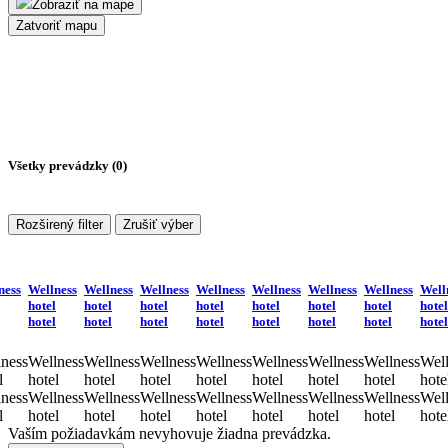
Zobraziť na mape
Zatvoriť mapu
Všetky prevádzky (
0
)
Rozširený filter
Zrušiť výber
ness
Wellness
Wellness
Wellness
Wellness
Wellness
Wellness
Wellness
Well
hotel
hotel
hotel
hotel
hotel
hotel
hotel
hotel
hotel
hotel
hotel
hotel
hotel
hotel
hotel
hotel
ness
Wellness
Wellness
Wellness
Wellness
Wellness
Wellness
Wellness
Well
l
hotel
hotel
hotel
hotel
hotel
hotel
hotel
hote
ness
Wellness
Wellness
Wellness
Wellness
Wellness
Wellness
Wellness
Well
l
hotel
hotel
hotel
hotel
hotel
hotel
hotel
hote
Vaším požiadavkám nevyhovuje žiadna prevádzka.