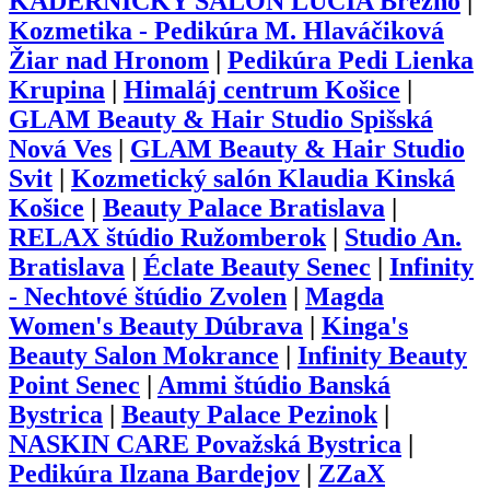
KADERNÍCKY SALÓN LUCIA Brezno
|
Kozmetika - Pedikúra M. Hlaváčiková
Žiar nad Hronom
|
Pedikúra Pedi Lienka
Krupina
|
Himaláj centrum Košice
|
GLAM Beauty & Hair Studio Spišská
Nová Ves
|
GLAM Beauty & Hair Studio
Svit
|
Kozmetický salón Klaudia Kinská
Košice
|
Beauty Palace Bratislava
|
RELAX štúdio Ružomberok
|
Studio An.
Bratislava
|
Éclate Beauty Senec
|
Infinity
- Nechtové štúdio Zvolen
|
Magda
Women's Beauty Dúbrava
|
Kinga's
Beauty Salon Mokrance
|
Infinity Beauty
Point Senec
|
Ammi štúdio Banská
Bystrica
|
Beauty Palace Pezinok
|
NASKIN CARE Považská Bystrica
|
Pedikúra Ilzana Bardejov
|
ZZaX