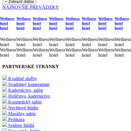
Zobraziť ďalšie
NAJNOVŠIE PREVÁDZKY
Wellness
Wellness
Wellness
Wellness
Wellness
Wellness
Wellness
Wellness
hotel
hotel
hotel
hotel
hotel
hotel
hotel
hotel
hotel
hotel
hotel
hotel
hotel
hotel
hotel
hotel
Wellness
Wellness
Wellness
Wellness
Wellness
Wellness
Wellness
Wellness
hotel
hotel
hotel
hotel
hotel
hotel
hotel
hotel
Wellness
Wellness
Wellness
Wellness
Wellness
Wellness
Wellness
Wellness
hotel
hotel
hotel
hotel
hotel
hotel
hotel
hotel
PARTNERSKÉ STRÁNKY
Kvalitné služby
Svadobný kameraman
Kaderníctvo, salón
Holičstvo, kaderníctvo
Kozmetický salón
Nechtové štúdio
Masážny salón
Pedikúra
Solárne štúdiá