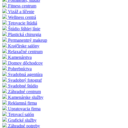
Fotoateliér, štúdio
Fitness centrum
Vizáž a líčenie
Wellness centrá
Tetovacie štúdiá
Štúdio štíhlej línie
Plastická chirurgia
Permanentný makeup
Krajčírske salóny
Relaxačné centrum
Kamenárstva
Domov dôchodcov
Pohrebníctva
Svadobná agentúra
Svadobný fotograf
Svadobné štúdio
Záhradné centrum
Kamenárske služby
Reklamná firma
Upratovacia firma
Tetovací salón
Grafické služby
Záhradné potreby