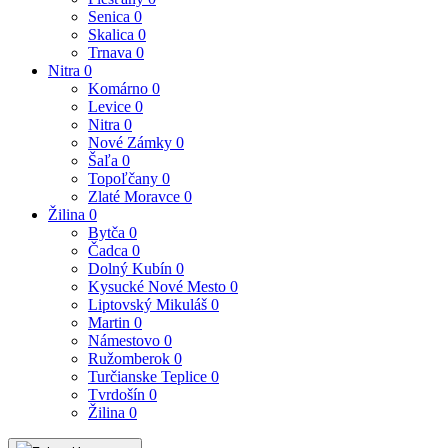
Senica
0
Skalica
0
Trnava
0
Nitra
0
Komárno
0
Levice
0
Nitra
0
Nové Zámky
0
Šaľa
0
Topoľčany
0
Zlaté Moravce
0
Žilina
0
Bytča
0
Čadca
0
Dolný Kubín
0
Kysucké Nové Mesto
0
Liptovský Mikuláš
0
Martin
0
Námestovo
0
Ružomberok
0
Turčianske Teplice
0
Tvrdošín
0
Žilina
0