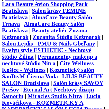
Lara Beauty Avion Shopping Park
Bratislava
|
Salón krásy FEMINE
Bratislava
|
AlmaCare Beauty Salón
Trnava
|
AlmaCare Beauty Salón
Bratislava
|
Beauty ateliér Zuzana
Kežmarok
|
Zuzanita Štúdio Kežmarok
|
Salón Lejdis - PMU & Nails Gbeľany
|
Evelyn style ESTHETIC - Nechtové
štúdio Žilina
|
Permanentný makeup a
nechtové štúdio Nitra
|
City Wellness
Košice - Wellness
|
Kozmetický salón
SanDe.M Čierna Voda
|
LILIS BEAUTY
SALON Bratislava
|
Salón krásy SAVOY
Prešov
|
Eternal Art Nechtový dizajn
Šamorín
|
Miracles Studio Nitra
|
Lucia
Kováčiková - KOZMETICKÝ A