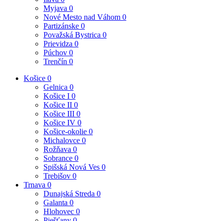
Myjava
0
Nové Mesto nad Váhom
0
Partizánske
0
Považská Bystrica
0
Prievidza
0
Púchov
0
Trenčín
0
Košice
0
Gelnica
0
Košice I
0
Košice II
0
Košice III
0
Košice IV
0
Košice-okolie
0
Michalovce
0
Rožňava
0
Sobrance
0
Spišská Nová Ves
0
Trebišov
0
Trnava
0
Dunajská Streda
0
Galanta
0
Hlohovec
0
Piešťany
0