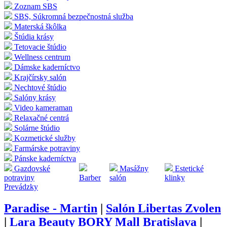
Zoznam SBS
SBS, Súkromná bezpečnostná služba
Materská škôlka
Štúdia krásy
Tetovacie štúdio
Wellness centrum
Dámske kaderníctvo
Krajčírsky salón
Nechtové štúdio
Salóny krásy
Video kameraman
Relaxačné centrá
Solárne štúdio
Kozmetické služby
Farmárske potraviny
Pánske kaderníctva
Gazdovské
Masážny
Estetické
potraviny
Barber
salón
klinky
Prevádzky
Paradise - Martin
|
Salón Libertas Zvolen
|
Lara Beauty BORY Mall Bratislava
|