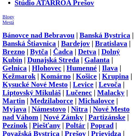
Štúdio ATARROA Prešov
Blogy
Mestá
Bánovce nad Bebravou
|
Banská Bystrica
|
Banská Štiavnica
|
Bardejov
|
Bratislava
|
Brezno
|
Bytča
|
Čadca
|
Detva
|
Dolný
Kubín
|
Dunajská Streda
|
Galanta
|
Gelnica
|
Hlohovec
|
Humenné
|
Ilava
|
Kežmarok
|
Komárno
|
Košice
|
Krupina
|
Kysucké Nové Mesto
|
Levice
|
Levoča
|
Liptovský Mikuláš
|
Lučenec
|
Malacky
|
Martin
|
Medzilaborce
|
Michalovce
|
Myjava
|
Námestovo
|
Nitra
|
Nové Mesto
nad Váhom
|
Nové Zámky
|
Partizánske
|
Pezinok
|
Piešťany
|
Poltár
|
Poprad
|
Považská Bystrica
|
Prešov
|
Prievidza
|