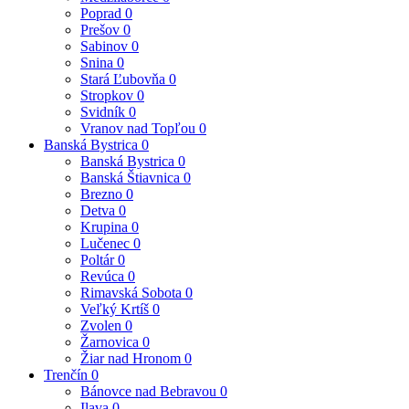
Poprad
0
Prešov
0
Sabinov
0
Snina
0
Stará Ľubovňa
0
Stropkov
0
Svidník
0
Vranov nad Topľou
0
Banská Bystrica
0
Banská Bystrica
0
Banská Štiavnica
0
Brezno
0
Detva
0
Krupina
0
Lučenec
0
Poltár
0
Revúca
0
Rimavská Sobota
0
Veľký Krtíš
0
Zvolen
0
Žarnovica
0
Žiar nad Hronom
0
Trenčín
0
Bánovce nad Bebravou
0
Ilava
0