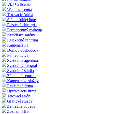
Vizáž a líčenie
Wellness centrá
Tetovacie štúdiá
Štúdio štíhlej línie
Plastická chirurgia
Permanentný makeup
Krajčírske salóny
Relaxačné centrum
Kamenárstva
Domov dôchodcov
Pohrebníctva
Svadobná agentúra
Svadobný fotograf
Svadobné štúdio
Záhradné centrum
Kamenárske služby
Reklamná firma
Upratovacia firma
Tetovací salón
Grafické služby
Záhradné potreby
Zoznam SBS