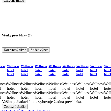
Zatvoriť mapu
Všetky prevádzky (
0
)
Rozširený filter
Zrušiť výber
ness
Wellness
Wellness
Wellness
Wellness
Wellness
Wellness
Wellness
Well
hotel
hotel
hotel
hotel
hotel
hotel
hotel
hotel
hotel
hotel
hotel
hotel
hotel
hotel
hotel
hotel
ness
Wellness
Wellness
Wellness
Wellness
Wellness
Wellness
Wellness
Well
l
hotel
hotel
hotel
hotel
hotel
hotel
hotel
hote
ness
Wellness
Wellness
Wellness
Wellness
Wellness
Wellness
Wellness
Well
l
hotel
hotel
hotel
hotel
hotel
hotel
hotel
hote
Vaším požiadavkám nevyhovuje žiadna prevádzka.
Zobraziť ďalšie