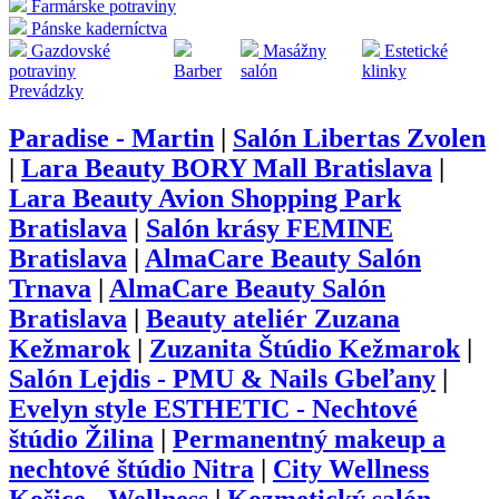
Farmárske potraviny
Pánske kaderníctva
Gazdovské
Masážny
Estetické
potraviny
Barber
salón
klinky
Prevádzky
Paradise - Martin
|
Salón Libertas Zvolen
|
Lara Beauty BORY Mall Bratislava
|
Lara Beauty Avion Shopping Park
Bratislava
|
Salón krásy FEMINE
Bratislava
|
AlmaCare Beauty Salón
Trnava
|
AlmaCare Beauty Salón
Bratislava
|
Beauty ateliér Zuzana
Kežmarok
|
Zuzanita Štúdio Kežmarok
|
Salón Lejdis - PMU & Nails Gbeľany
|
Evelyn style ESTHETIC - Nechtové
štúdio Žilina
|
Permanentný makeup a
nechtové štúdio Nitra
|
City Wellness