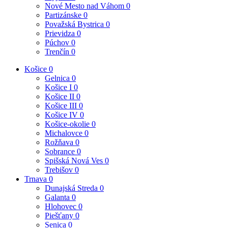
Nové Mesto nad Váhom
0
Partizánske
0
Považská Bystrica
0
Prievidza
0
Púchov
0
Trenčín
0
Košice
0
Gelnica
0
Košice I
0
Košice II
0
Košice III
0
Košice IV
0
Košice-okolie
0
Michalovce
0
Rožňava
0
Sobrance
0
Spišská Nová Ves
0
Trebišov
0
Trnava
0
Dunajská Streda
0
Galanta
0
Hlohovec
0
Piešťany
0
Senica
0