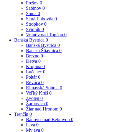
Prešov
0
Sabinov
0
Snina
0
Stará Ľubovňa
0
Stropkov
0
Svidník
0
Vranov nad Topľou
0
Banská Bystrica
0
Banská Bystrica
0
Banská Štiavnica
0
Brezno
0
Detva
0
Krupina
0
Lučenec
0
Poltár
0
Revúca
0
Rimavská Sobota
0
Veľký Krtíš
0
Zvolen
0
Žarnovica
0
Žiar nad Hronom
0
Trenčín
0
Bánovce nad Bebravou
0
Ilava
0
Myjava
0