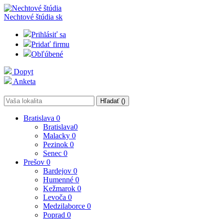
Nechtové štúdia
sk
Prihlásiť sa
Pridať firmu
Obľúbené
Dopyt
Anketa
Hľadať (
)
Bratislava
0
Bratislava
0
Malacky
0
Pezinok
0
Senec
0
Prešov
0
Bardejov
0
Humenné
0
Kežmarok
0
Levoča
0
Medzilaborce
0
Poprad
0