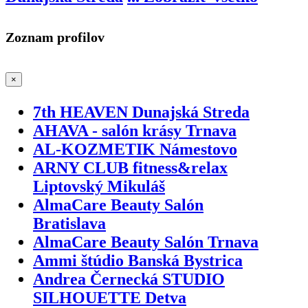
Zoznam profilov
×
7th HEAVEN Dunajská Streda
AHAVA - salón krásy Trnava
AL-KOZMETIK Námestovo
ARNY CLUB fitness&relax
Liptovský Mikuláš
AlmaCare Beauty Salón
Bratislava
AlmaCare Beauty Salón Trnava
Ammi štúdio Banská Bystrica
Andrea Černecká STUDIO
SILHOUETTE Detva