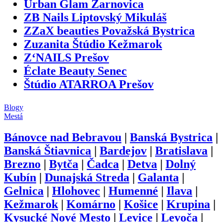
Urban Glam Žarnovica
ZB Nails Liptovský Mikuláš
ZZaX beauties Považská Bystrica
Zuzanita Štúdio Kežmarok
Z‘NAILS Prešov
Éclate Beauty Senec
Štúdio ATARROA Prešov
Blogy
Mestá
Bánovce nad Bebravou
|
Banská Bystrica
|
Banská Štiavnica
|
Bardejov
|
Bratislava
|
Brezno
|
Bytča
|
Čadca
|
Detva
|
Dolný
Kubín
|
Dunajská Streda
|
Galanta
|
Gelnica
|
Hlohovec
|
Humenné
|
Ilava
|
Kežmarok
|
Komárno
|
Košice
|
Krupina
|
Kysucké Nové Mesto
|
Levice
|
Levoča
|