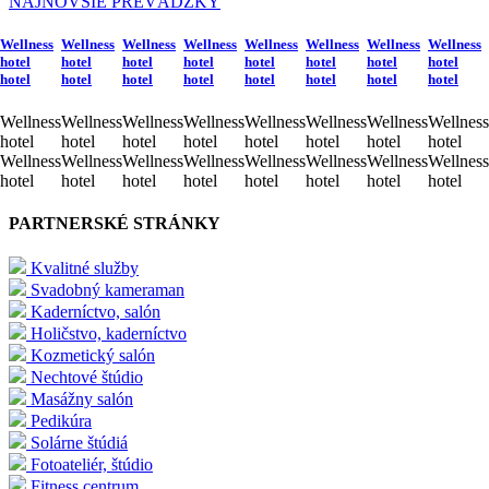
NAJNOVŠIE PREVÁDZKY
Wellness
Wellness
Wellness
Wellness
Wellness
Wellness
Wellness
Wellness
hotel
hotel
hotel
hotel
hotel
hotel
hotel
hotel
hotel
hotel
hotel
hotel
hotel
hotel
hotel
hotel
Wellness
Wellness
Wellness
Wellness
Wellness
Wellness
Wellness
Wellness
hotel
hotel
hotel
hotel
hotel
hotel
hotel
hotel
Wellness
Wellness
Wellness
Wellness
Wellness
Wellness
Wellness
Wellness
hotel
hotel
hotel
hotel
hotel
hotel
hotel
hotel
PARTNERSKÉ STRÁNKY
Kvalitné služby
Svadobný kameraman
Kaderníctvo, salón
Holičstvo, kaderníctvo
Kozmetický salón
Nechtové štúdio
Masážny salón
Pedikúra
Solárne štúdiá
Fotoateliér, štúdio
Fitness centrum