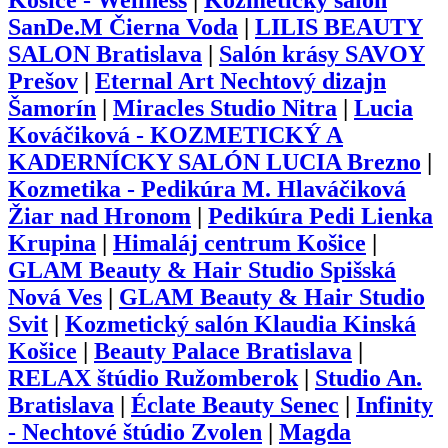
Košice - Wellness
|
Kozmetický salón
SanDe.M Čierna Voda
|
LILIS BEAUTY
SALON Bratislava
|
Salón krásy SAVOY
Prešov
|
Eternal Art Nechtový dizajn
Šamorín
|
Miracles Studio Nitra
|
Lucia
Kováčiková - KOZMETICKÝ A
KADERNÍCKY SALÓN LUCIA Brezno
|
Kozmetika - Pedikúra M. Hlaváčiková
Žiar nad Hronom
|
Pedikúra Pedi Lienka
Krupina
|
Himaláj centrum Košice
|
GLAM Beauty & Hair Studio Spišská
Nová Ves
|
GLAM Beauty & Hair Studio
Svit
|
Kozmetický salón Klaudia Kinská
Košice
|
Beauty Palace Bratislava
|
RELAX štúdio Ružomberok
|
Studio An.
Bratislava
|
Éclate Beauty Senec
|
Infinity
- Nechtové štúdio Zvolen
|
Magda