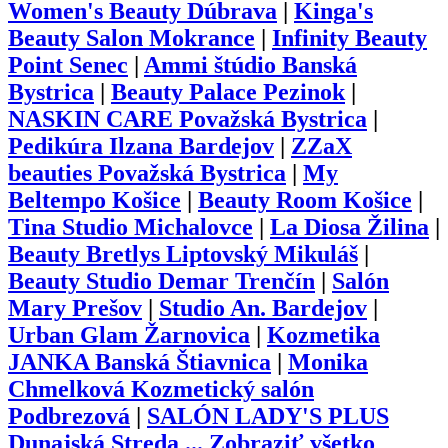
Women's Beauty Dúbrava
|
Kinga's
Beauty Salon Mokrance
|
Infinity Beauty
Point Senec
|
Ammi štúdio Banská
Bystrica
|
Beauty Palace Pezinok
|
NASKIN CARE Považská Bystrica
|
Pedikúra Ilzana Bardejov
|
ZZaX
beauties Považská Bystrica
|
My
Beltempo Košice
|
Beauty Room Košice
|
Tina Studio Michalovce
|
La Diosa Žilina
|
Beauty Bretlys Liptovský Mikuláš
|
Beauty Studio Demar Trenčín
|
Salón
Mary Prešov
|
Studio An. Bardejov
|
Urban Glam Žarnovica
|
Kozmetika
JANKA Banská Štiavnica
|
Monika
Chmelková Kozmetický salón
Podbrezová
|
SALÓN LADY'S PLUS
Dunajská Streda
...
Zobraziť všetko