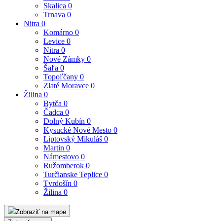
Skalica
0
Trnava
0
Nitra
0
Komárno
0
Levice
0
Nitra
0
Nové Zámky
0
Šaľa
0
Topoľčany
0
Zlaté Moravce
0
Žilina
0
Bytča
0
Čadca
0
Dolný Kubín
0
Kysucké Nové Mesto
0
Liptovský Mikuláš
0
Martin
0
Námestovo
0
Ružomberok
0
Turčianske Teplice
0
Tvrdošín
0
Žilina
0
Zobraziť na mape