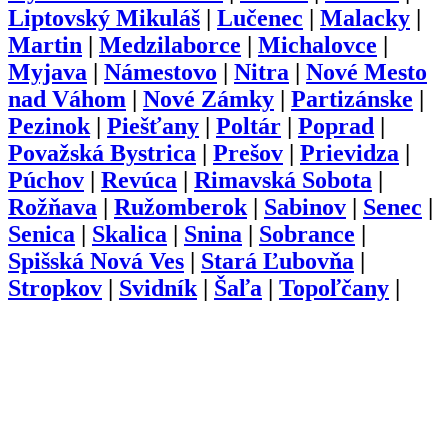
Liptovský Mikuláš
|
Lučenec
|
Malacky
|
Martin
|
Medzilaborce
|
Michalovce
|
Myjava
|
Námestovo
|
Nitra
|
Nové Mesto
nad Váhom
|
Nové Zámky
|
Partizánske
|
Pezinok
|
Piešťany
|
Poltár
|
Poprad
|
Považská Bystrica
|
Prešov
|
Prievidza
|
Púchov
|
Revúca
|
Rimavská Sobota
|
Rožňava
|
Ružomberok
|
Sabinov
|
Senec
|
Senica
|
Skalica
|
Snina
|
Sobrance
|
Spišská Nová Ves
|
Stará Ľubovňa
|
Stropkov
|
Svidník
|
Šaľa
|
Topoľčany
|
Trebišov
|
Trenčín
|
Trnava
|
Turčianske
Teplice
|
Tvrdošín
|
Veľký Krtíš
|
Vranov
nad Topľou
|
Zlaté Moravce
|
Zvolen
|
Žarnovica
|
Žiar nad Hronom
|
Žilina
O nás