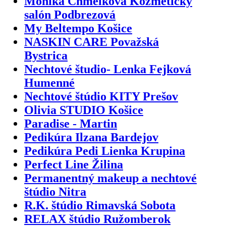
Monika Chmelková Kozmetický
salón Podbrezová
My Beltempo Košice
NASKIN CARE Považská
Bystrica
Nechtové študio- Lenka Fejková
Humenné
Nechtové štúdio KITY Prešov
Olivia STUDIO Košice
Paradise - Martin
Pedikúra Ilzana Bardejov
Pedikúra Pedi Lienka Krupina
Perfect Line Žilina
Permanentný makeup a nechtové
štúdio Nitra
R.K. štúdio Rimavská Sobota
RELAX štúdio Ružomberok